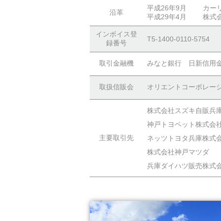
平成26年9月
カー
沿革
平成29年4月
株式
インボイス登
T5-1400-0110-5754
録番号
取引金融機
みなと銀行 日新信用
取扱信販会
オリエントコーポレー
株式会社スズキ自販兵
神戸トヨペット株式会
主要取引先
ネッツトヨタ兵庫株式
株式会社神戸マツダ
兵庫ダイハツ販売株式