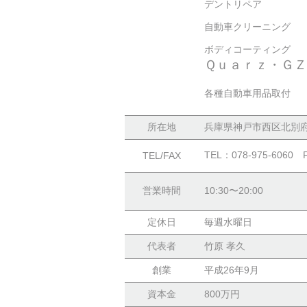
デントリペア
自動車クリーニング
ボディコーティング
Ｑｕａｒｚ・Ｇ
各種自動車用品取付
所在地
兵庫県神戸市西区北別府
TEL：078-975-6060
TEL/FAX
営業時間
10:30〜20:00
定休日
毎週水曜日
代表者
竹原 孝久
創業
平成26年9月
資本金
800万円