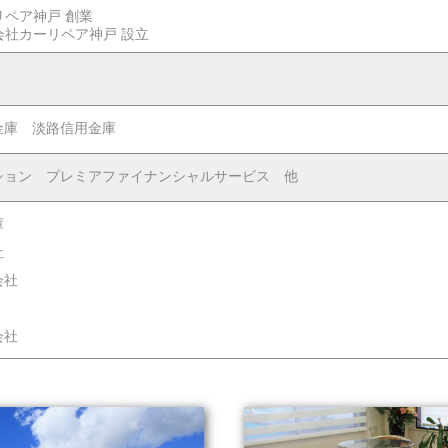
リペア神戸 創業
会社カーリペア神戸 設立
金庫 淡路信用金庫
ション プレミアファイナンシャルサービス 他
庫
社
会社
会社