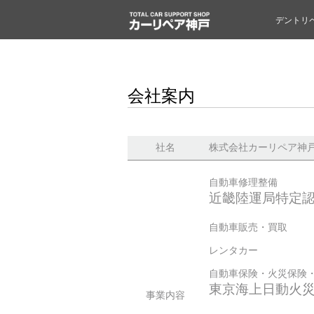
デントリ
会社案内
社名
株式会社カーリペア神
自動車修理整備
近畿陸運局特定
自動車販売・買取
レンタカー
自動車保険・火災保険
東京海上日動火災
事業内容