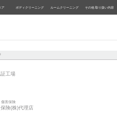
ペア
ボディクリーニング
ルームクリーニング
その他 取り扱い内容
戸
認証工場
・傷害保険
保険(株)代理店