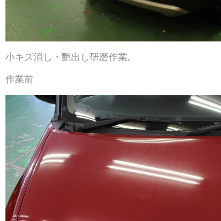
小キズ消し・艶出し研磨作業。
作業前